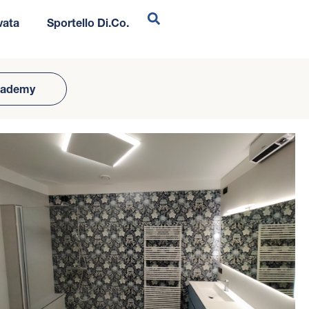
vata
Sportello Di.Co.
cademy