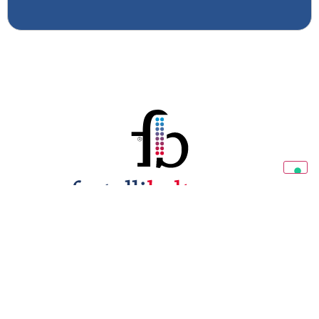
Diamo valore alla tua casa
Sede Commerciale ed Amministrativa
Via del Progresso, 19 35127 Padova (PD), Italia
Tel.
049 8700580
info@beltramespa.it