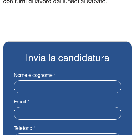
con turni di lavoro dal lunedì al sabato.
Categorie:
Vendita
Contratto:
Full Time
Luogo di lavoro:
Camposampiero
Invia la candidatura
Nome e cognome
*
Email
*
Telefono
*