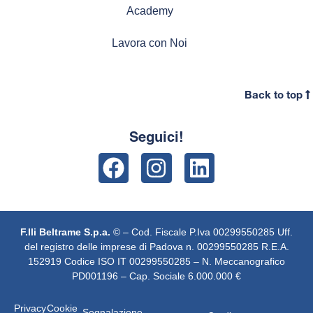
Academy
Lavora con Noi
Back to top
Seguici!
F.lli Beltrame S.p.a.
© – Cod. Fiscale
P.Iva 00299550285 Uff.
del registro delle imprese di Padova n. 00299550285 R.E.A.
152919 Codice ISO IT 00299550285 – N. Meccanografico
PD001196 – Cap. Sociale 6.000.000 €
Privacy
Cookie
Segnalazione