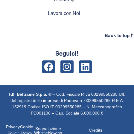
Lavora con Noi
Back to top
Seguici!
F.lli Beltrame S.p.a.
© – Cod. Fiscale
P.Iva 00299550285 Uff.
del registro delle imprese di Padova n. 00299550285 R.E.A.
152919 Codice ISO IT 00299550285 – N. Meccanografico
PD001196 – Cap. Sociale 6.000.000 €
Privacy
Cookie
Segnalazione
Credits
Whistleblowing
Policy
Policy